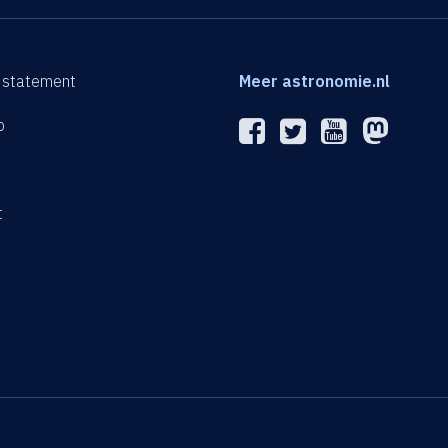
 statement
Meer astronomie.nl
p
n
t