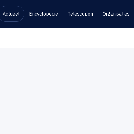
Actueel
Encyclopedie
Telescopen
Organisaties