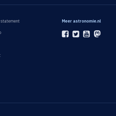
 statement
Meer astronomie.nl
p
n
t