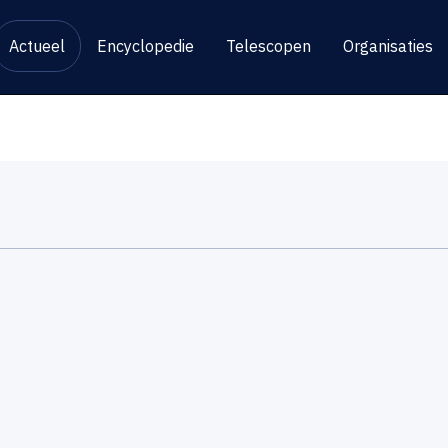
Actueel
Encyclopedie
Telescopen
Organisaties