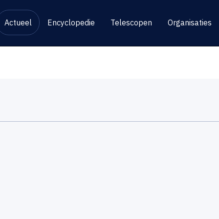
Actueel
Encyclopedie
Telescopen
Organisaties