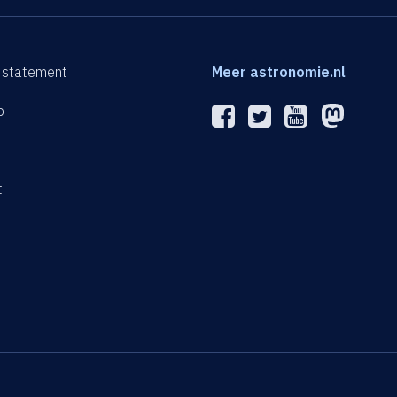
 statement
Meer astronomie.nl
p
n
t