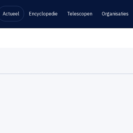
Actueel
Encyclopedie
Telescopen
Organisaties