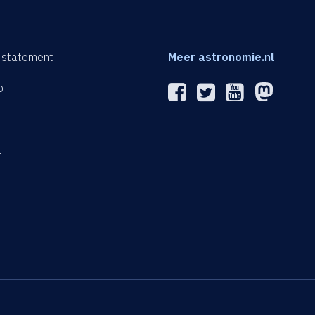
 statement
Meer astronomie.nl
p
n
t