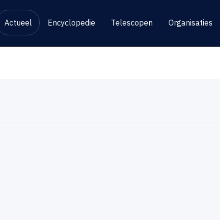
Actueel
Encyclopedie
Telescopen
Organisaties