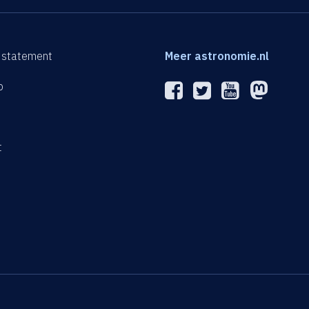
 statement
Meer astronomie.nl
p
n
t