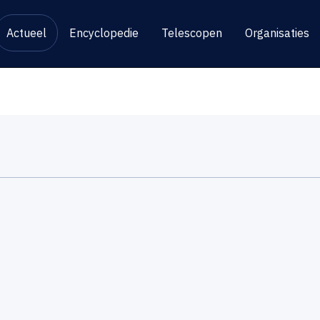
Actueel
Encyclopedie
Telescopen
Organisaties