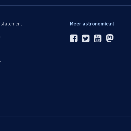
 statement
Meer astronomie.nl
p
n
t