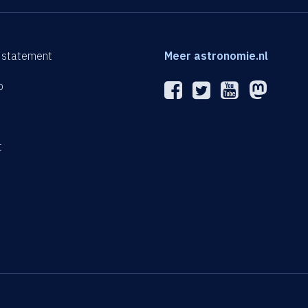
 statement
Meer astronomie.nl
p
n
t