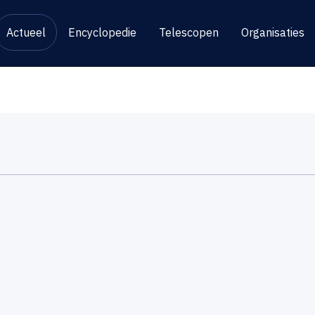
Actueel
Encyclopedie
Telescopen
Organisaties