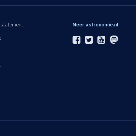
 statement
Meer astronomie.nl
p
n
t