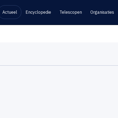
Actueel
Encyclopedie
Telescopen
Organisaties