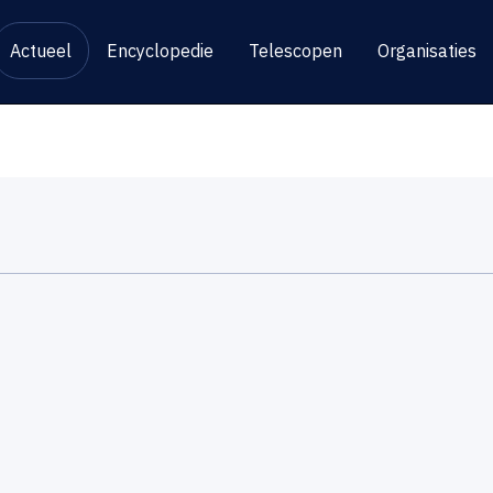
Actueel
Encyclopedie
Telescopen
Organisaties