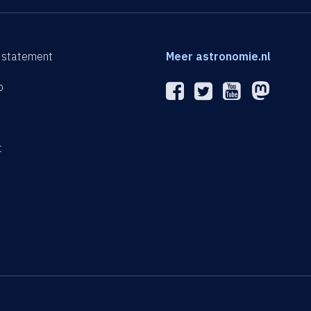
 statement
Meer astronomie.nl
p
n
t