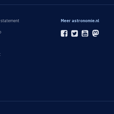
 statement
Meer astronomie.nl
p
n
t