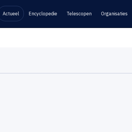
Actueel
Encyclopedie
Telescopen
Organisaties