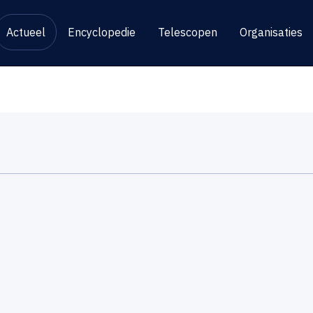
Actueel
Encyclopedie
Telescopen
Organisaties