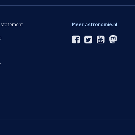
 statement
Meer astronomie.nl
p
n
t