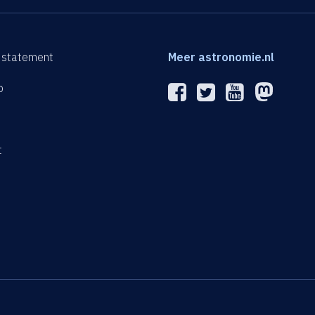
 statement
Meer astronomie.nl
p
n
t