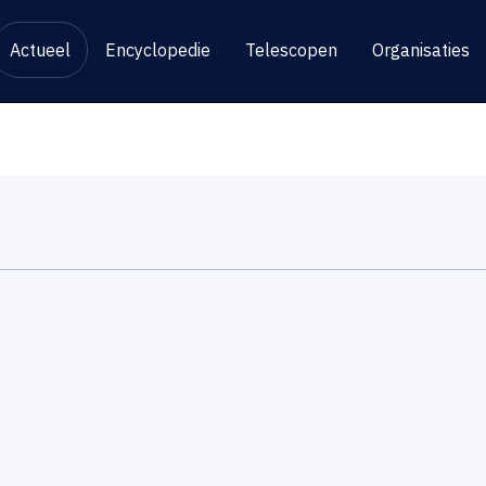
Actueel
Encyclopedie
Telescopen
Organisaties