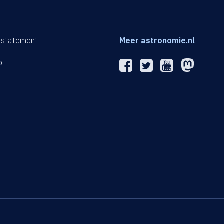
 statement
Meer astronomie.nl
p
n
t