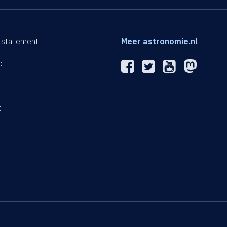
 statement
Meer astronomie.nl
p
n
t