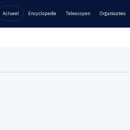
Actueel
Encyclopedie
Telescopen
Organisaties