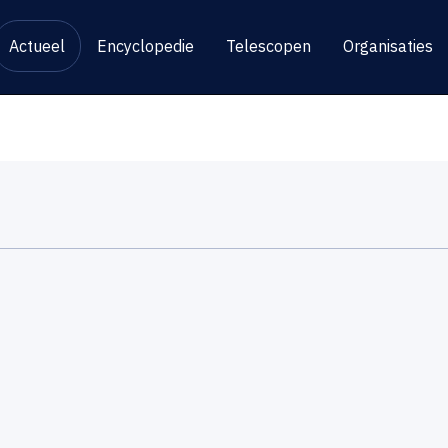
Actueel
Encyclopedie
Telescopen
Organisaties