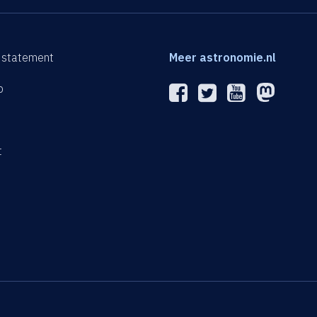
 statement
Meer astronomie.nl
p
n
t