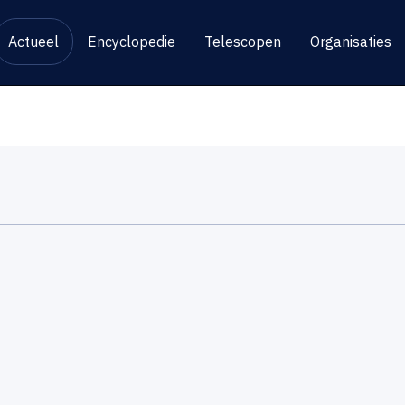
Actueel
Encyclopedie
Telescopen
Organisaties