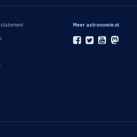
 statement
Meer astronomie.nl
p
n
t