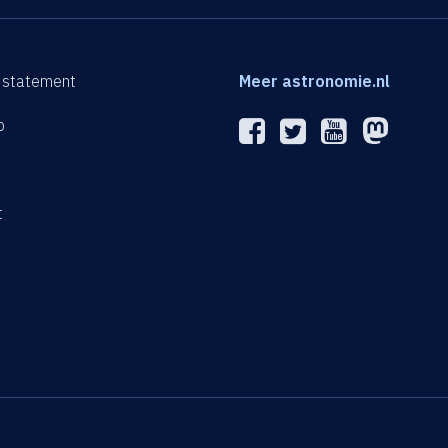
 statement
Meer astronomie.nl
p
n
t