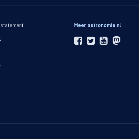
 statement
Meer astronomie.nl
p
n
t