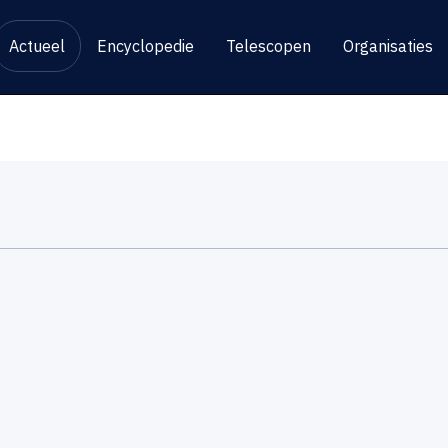
Actueel
Encyclopedie
Telescopen
Organisaties