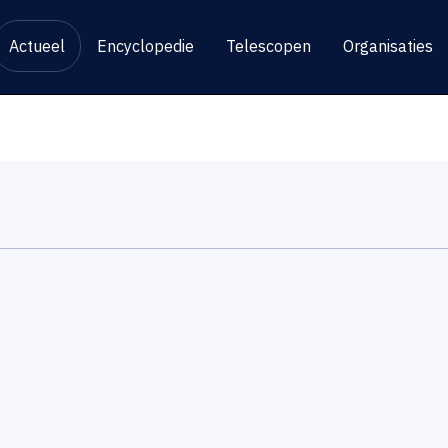
Actueel
Encyclopedie
Telescopen
Organisaties