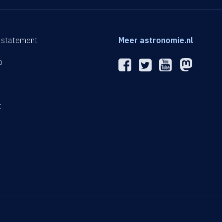
 statement
Meer astronomie.nl
p
n
t