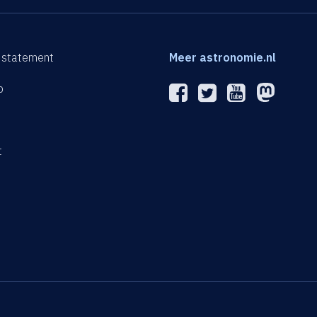
 statement
Meer astronomie.nl
p
n
t