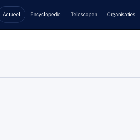
Actueel
Encyclopedie
Telescopen
Organisaties