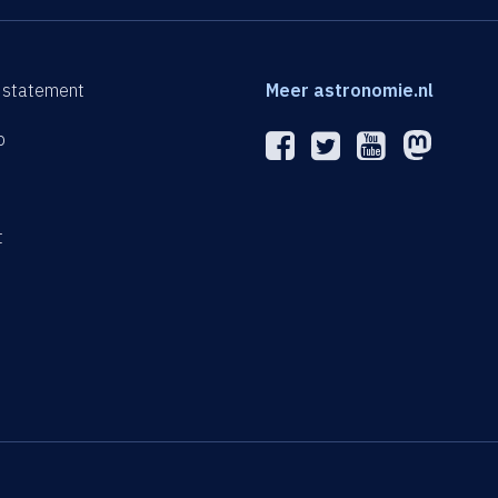
 statement
Meer astronomie.nl
p
n
t