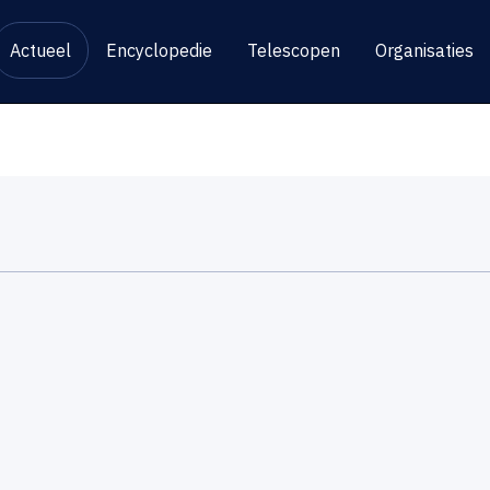
Actueel
Encyclopedie
Telescopen
Organisaties