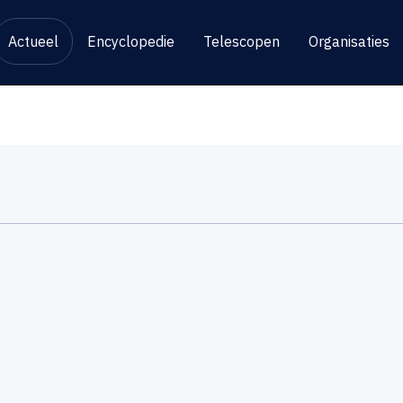
Actueel
Encyclopedie
Telescopen
Organisaties