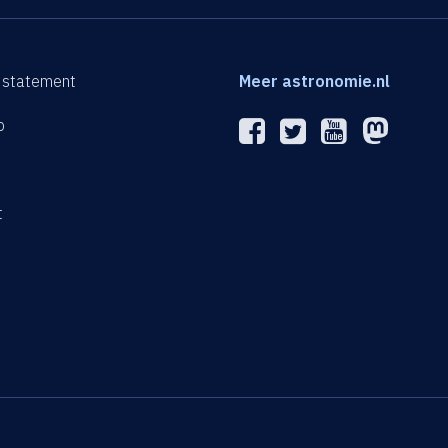
 statement
Meer astronomie.nl
p
n
t