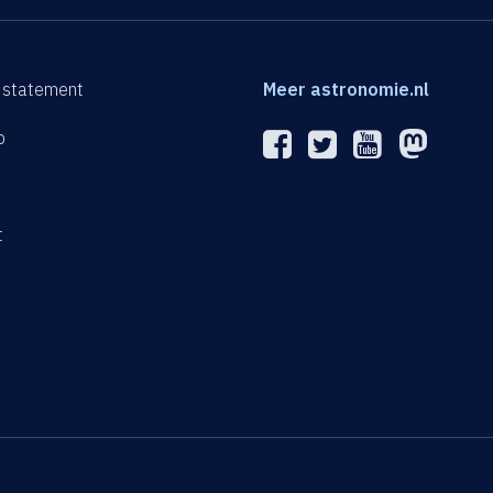
 statement
Meer astronomie.nl
p
n
t