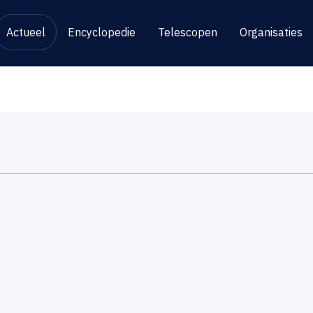
Actueel
Encyclopedie
Telescopen
Organisaties