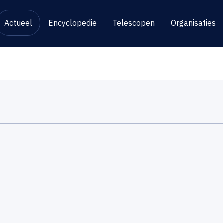
Actueel
Encyclopedie
Telescopen
Organisaties