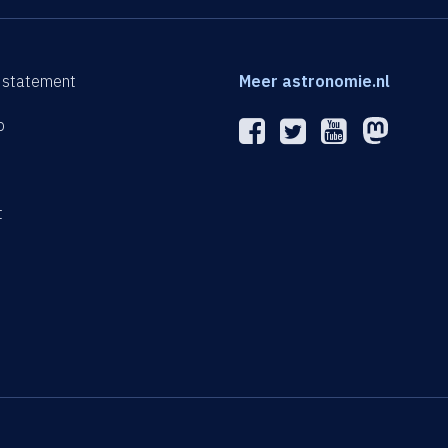
 statement
Meer astronomie.nl
p
n
t