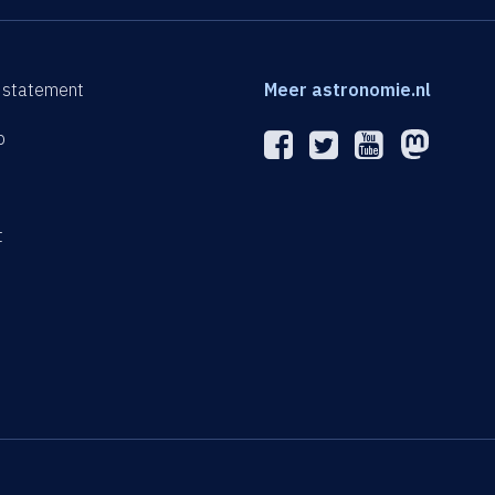
 statement
Meer astronomie.nl
p
n
t