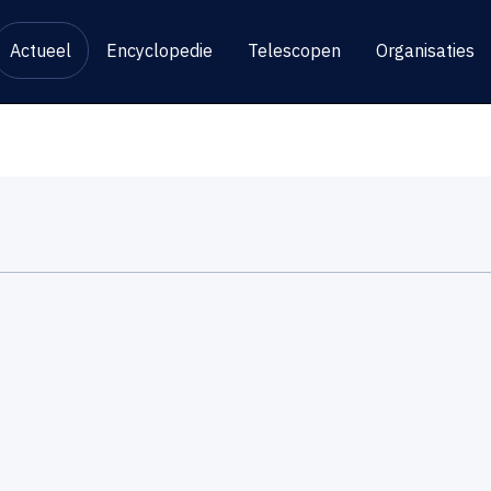
Actueel
Encyclopedie
Telescopen
Organisaties