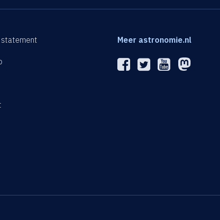
 statement
Meer astronomie.nl
p
n
t