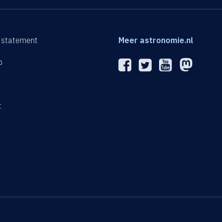
 statement
Meer astronomie.nl
p
n
t