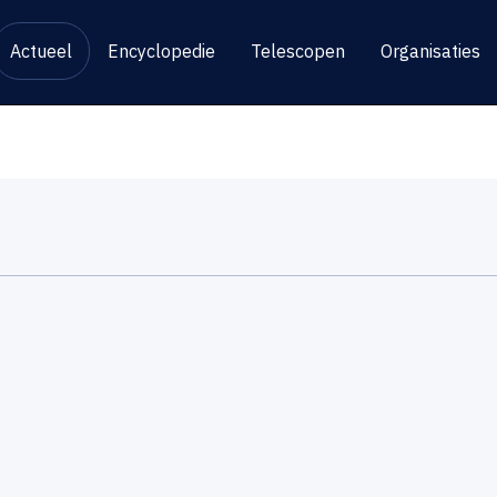
Actueel
Encyclopedie
Telescopen
Organisaties