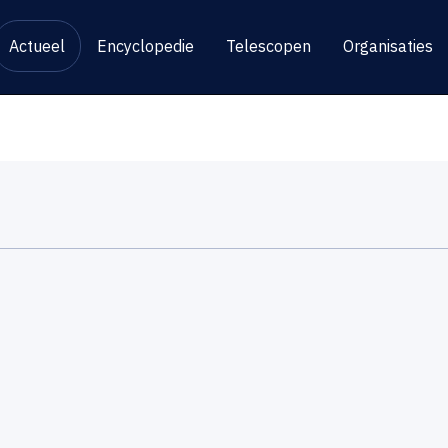
Actueel
Encyclopedie
Telescopen
Organisaties