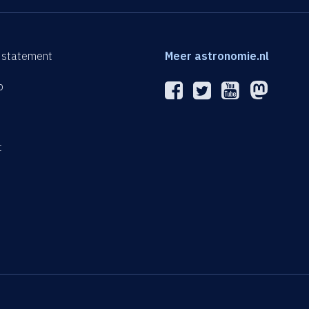
 statement
Meer astronomie.nl
p
n
t