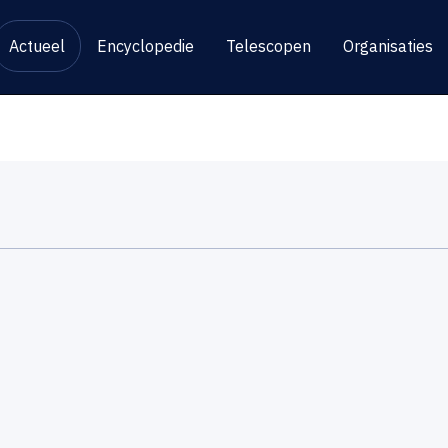
Actueel
Encyclopedie
Telescopen
Organisaties