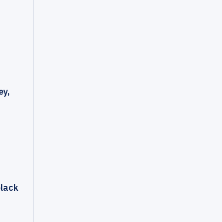
ey,
black