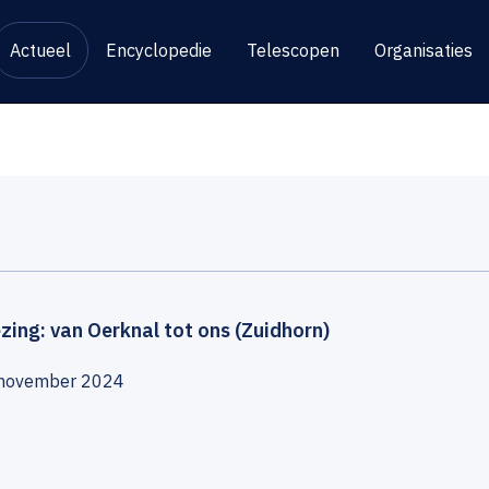
Actueel
Encyclopedie
Telescopen
Organisaties
zing: van Oerknal tot ons (Zuidhorn)
november 2024