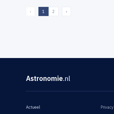
(current)
‹
1
2
›
Astronomie
.nl
Actueel
Privacy