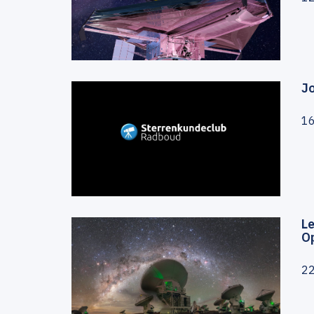
J
1
L
O
2