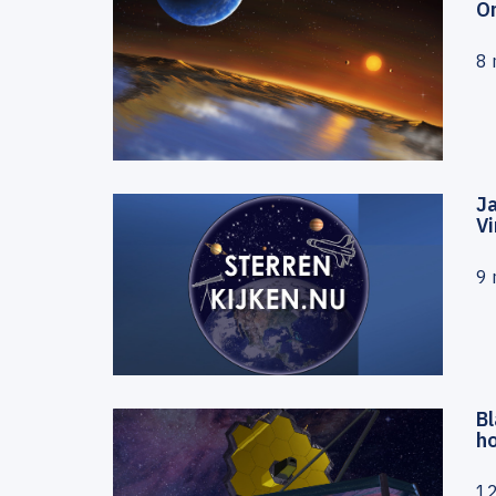
Or
8 
Ja
Vi
9 
Bl
ho
1