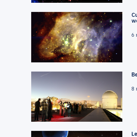
Cu
w
6 
B
8 
L