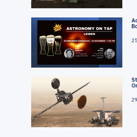
Ao
Bo
2
St
O
2