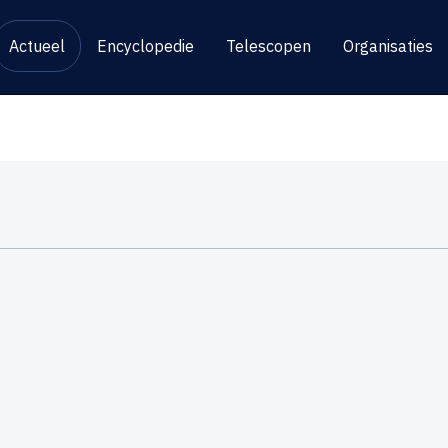
Actueel
Encyclopedie
Telescopen
Organisaties