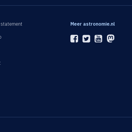
 statement
Meer astronomie.nl
p
n
t