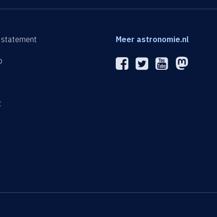
 statement
Meer astronomie.nl
p
n
t