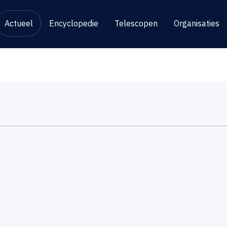
Actueel
Encyclopedie
Telescopen
Organisaties