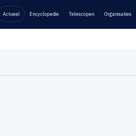
Actueel
Encyclopedie
Telescopen
Organisaties