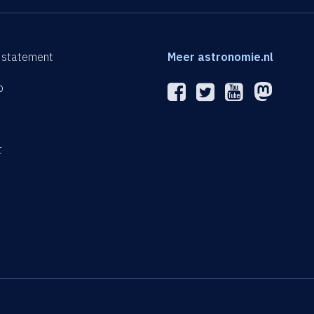
 statement
Meer astronomie.nl
p
n
t