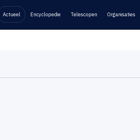
Actueel
Encyclopedie
Telescopen
Organisaties