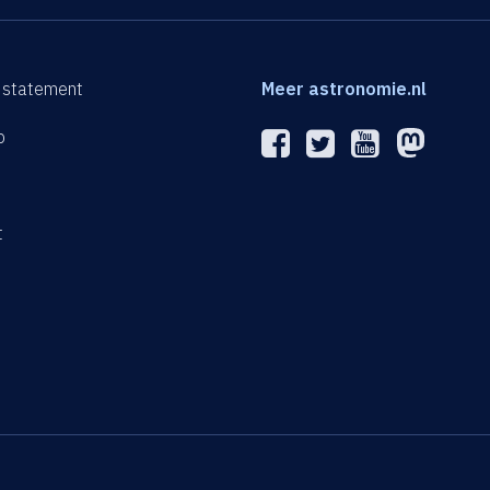
 statement
Meer astronomie.nl
p
n
t