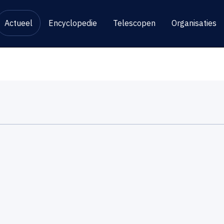
Actueel
Encyclopedie
Telescopen
Organisaties