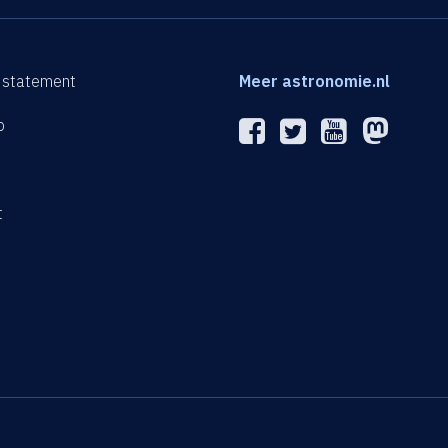
 statement
Meer astronomie.nl
p
n
t