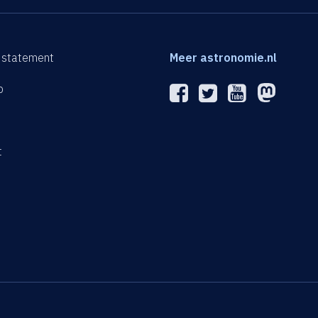
 statement
Meer astronomie.nl
p
n
t