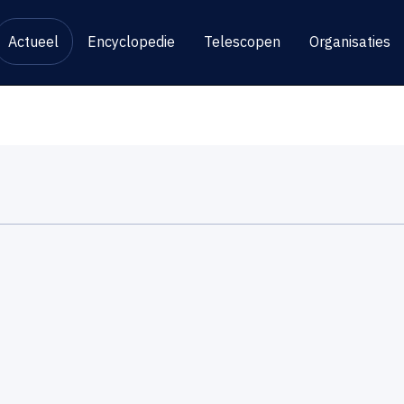
Actueel
Encyclopedie
Telescopen
Organisaties