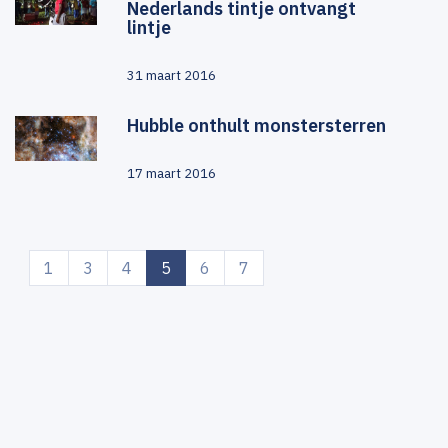
Nederlands tintje ontvangt
lintje
31 maart 2016
Hubble onthult monstersterren
17 maart 2016
(current)
1
3
4
5
6
7