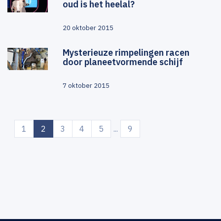
oud is het heelal?
20 oktober 2015
Mysterieuze rimpelingen racen
door planeetvormende schijf
7 oktober 2015
(current)
1
2
3
4
5
...
9