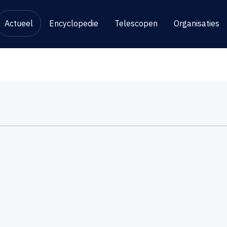
Actueel
Encyclopedie
Telescopen
Organisaties