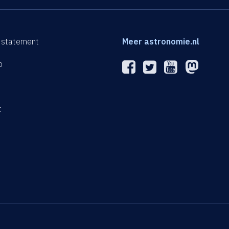
 statement
Meer astronomie.nl
p
n
t