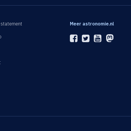
 statement
Meer astronomie.nl
p
n
t