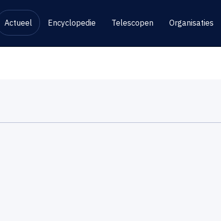
Actueel
Encyclopedie
Telescopen
Organisaties