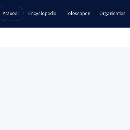
Actueel
Encyclopedie
Telescopen
Organisaties