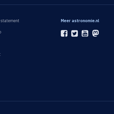
 statement
Meer astronomie.nl
p
n
t