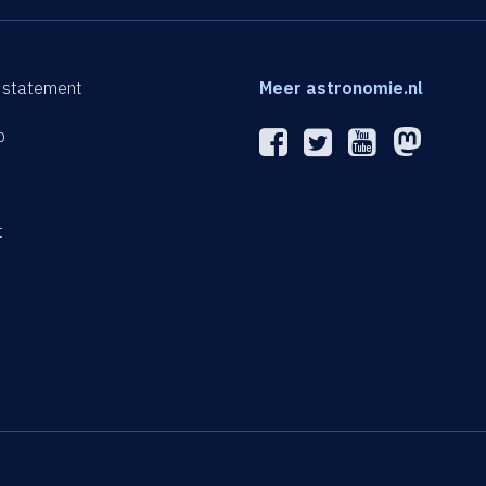
 statement
Meer astronomie.nl
p
n
t