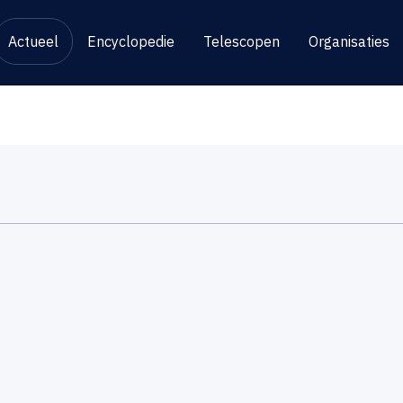
Actueel
Encyclopedie
Telescopen
Organisaties