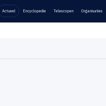
Actueel
Encyclopedie
Telescopen
Organisaties