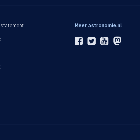
 statement
Meer astronomie.nl
p
n
t