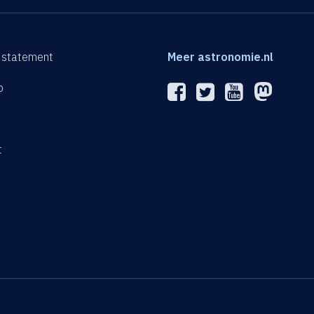
 statement
Meer astronomie.nl
p
n
t