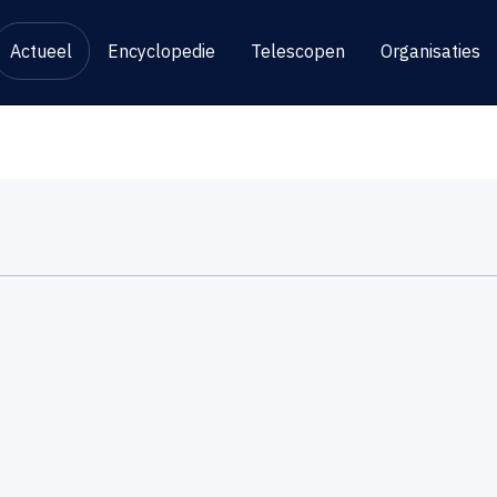
Actueel
Encyclopedie
Telescopen
Organisaties