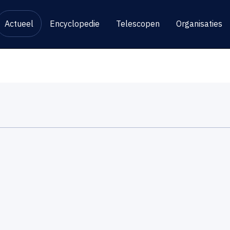
Actueel
Encyclopedie
Telescopen
Organisaties