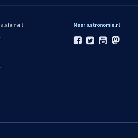
 statement
Meer astronomie.nl
p
n
t