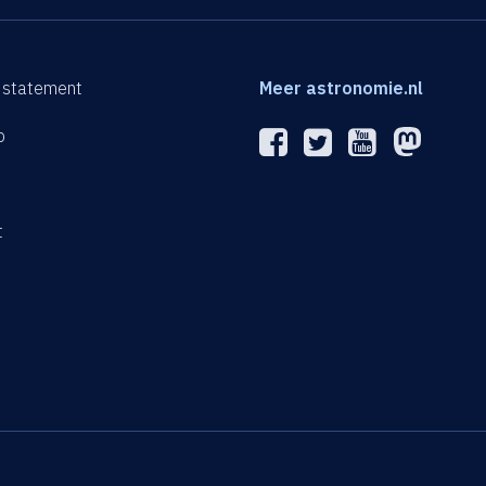
 statement
Meer astronomie.nl
p
n
t