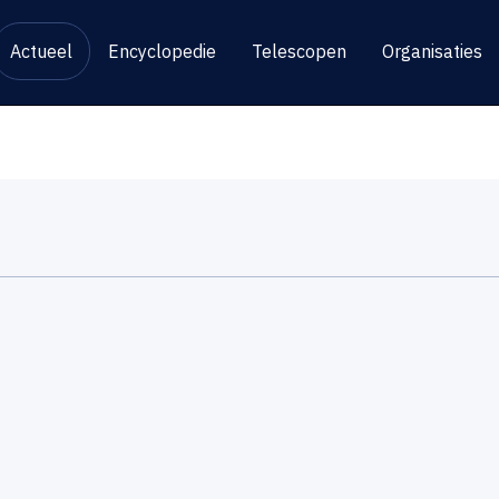
Actueel
Encyclopedie
Telescopen
Organisaties