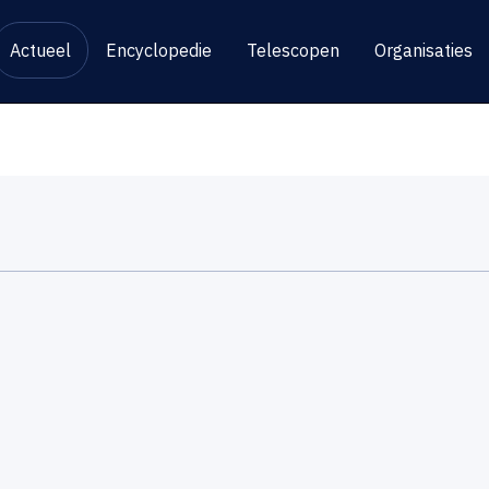
Actueel
Encyclopedie
Telescopen
Organisaties