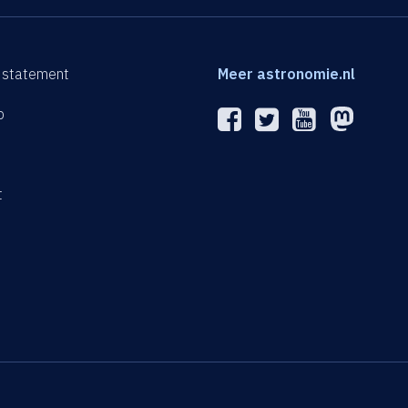
 statement
Meer astronomie.nl
p
n
t