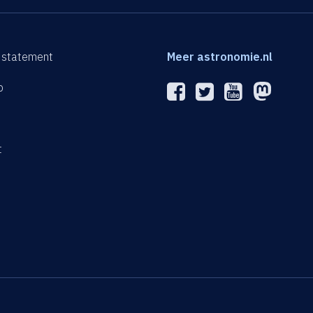
 statement
Meer astronomie.nl
p
n
t