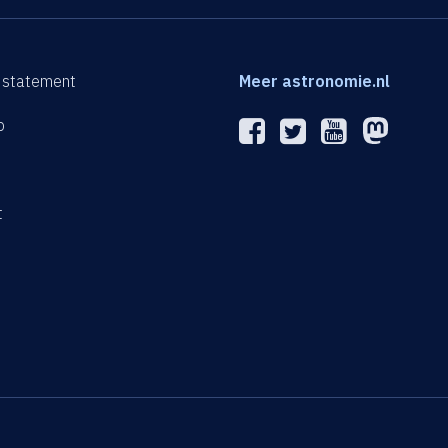
 statement
Meer astronomie.nl
p
n
t