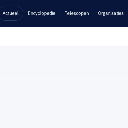
Actueel
Encyclopedie
Telescopen
Organisaties