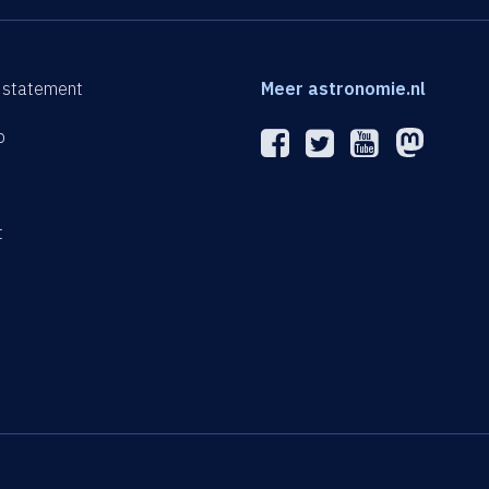
 statement
Meer astronomie.nl
p
n
t