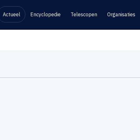
Actueel
Encyclopedie
Telescopen
Organisaties